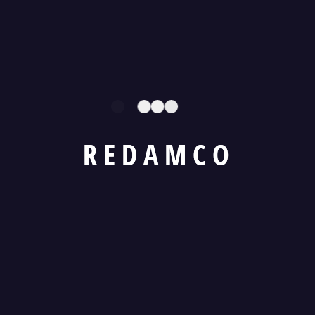
R
E
D
A
M
C
O