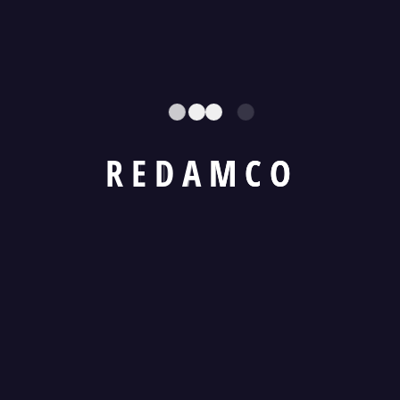
R
E
D
A
M
C
O