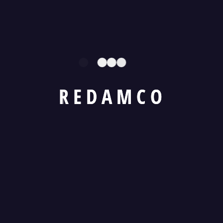
R
E
D
A
M
C
O