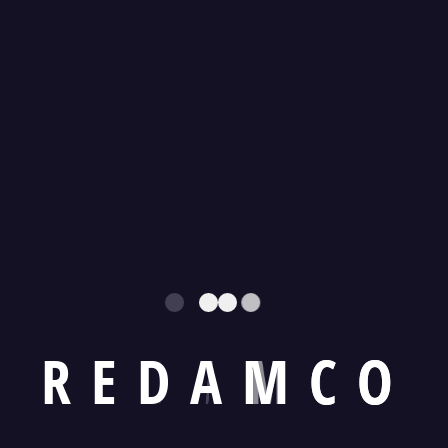
R
E
D
A
M
C
O