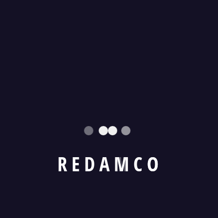
R
E
D
A
M
C
O