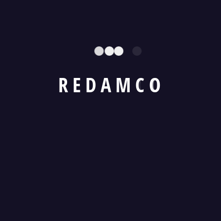
R
E
D
A
M
C
O